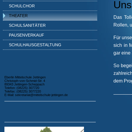
Uns
SCHULCHOR
THEATER
Das Tol
Rollen, 
SCHULSANITÄTER
PAUSENVERKAUF
Für unse
SCHULHAUSGESTALTUNG
sich in 
gar eine
So begei
zahlreic
Eberlin Mittelschule Jettingen
dem Pro
Christoph-von-Schmid-Str. 4
89343 Jettingen-Scheppach
Telefon: (08225) 307720
Telefax: (08225) 3077220
E-Mail: sekretariat@mittelschule-jettingen.de