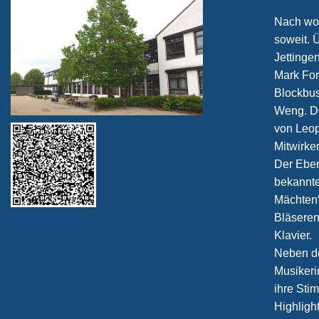
Nach woc
soweit. 
Jettinge
Mark For
Blockbus
Weng. De
von Leop
Mitwirke
Der Eber
bekannte
Mächten“
Bläseren
Klavier.
Neben d
Musikeri
ihre Sti
Highlight