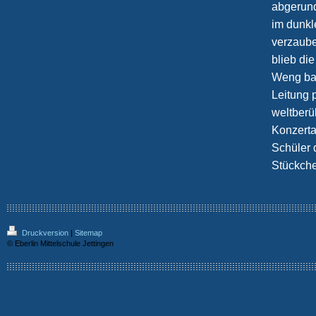
abgerund
im dunkl
verzaube
blieb di
Weng bat
Leitung 
weltberü
Konzerta
Schüler 
Stückche
Druckversion
|
Sitemap
© Eberlin Mittelschule Jettingen