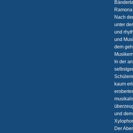
Bänderta
Ramona 
Nach dem
unter de
und rhyt
und Musi
dem geh
Musikern
In der a
selbstge
Schüleri
kaum erl
eroberte
musikali
überzeug
und dem G
Xylophon
Der Aben