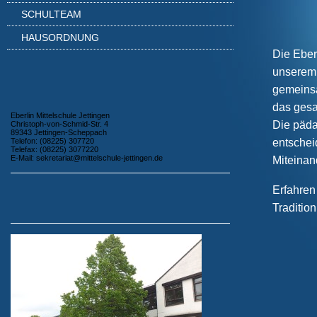
SCHULTEAM
HAUSORDNUNG
Die Eberl
unserem 
gemeinsa
das gesa
Eberlin Mittelschule Jettingen
Die päda
Christoph-von-Schmid-Str. 4
89343 Jettingen-Scheppach
Telefon: (08225) 307720
entschei
Telefax: (08225) 3077220
E-Mail: sekretariat@mittelschule-jettingen.de
Miteinan
Erfahren
Traditio